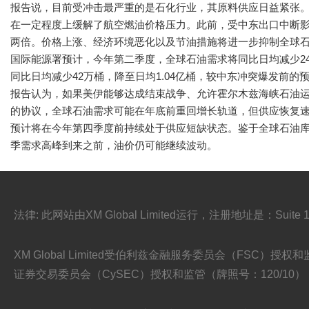
报告说，目前受冲击最严重的是石化行业，其原料供应日益紧张
在一定程度上缓解了航空燃油价格压力。此前，受中东出口中断
两倍。价格上涨、经济环境恶化以及节油措施将进一步抑制全球
国际能源署预计，今年第二季度，全球石油需求将同比日均减少2
同比日均减少42万桶，降至日均1.04亿桶，较中东冲突爆发前的预
报告认为，如果美伊能够达成结束战争、允许霍尔木兹海峡石油
的协议，全球石油需求可能在年底前重回增长轨道，但供应恢复
预计将在今年第四季度前持续处于供应短缺状态。鉴于全球石油
季需求高峰到来之前，油价仍可能继续波动。
法律: 此网站由XM Global Limited运行，注册地址是：Suite 101
XM Global Limited受伯利兹金融服务委员会（FSC）授权和监管（牌照号:
证券交易委员会（CySEC）授权和监管（牌照号：120/10），并均是