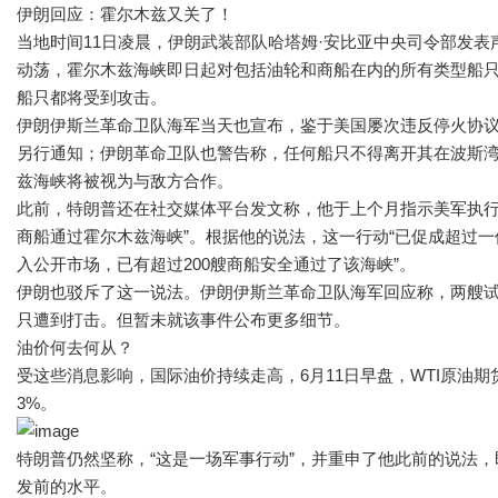
伊朗回应：霍尔木兹又关了！
当地时间11日凌晨，伊朗武装部队哈塔姆·安比亚中央司令部发
动荡，霍尔木兹海峡即日起对包括油轮和商船在内的所有类型船
船只都将受到攻击。
伊朗伊斯兰革命卫队海军当天也宣布，鉴于美国屡次违反停火协
另行通知；伊朗革命卫队也警告称，任何船只不得离开其在波斯
兹海峡将被视为与敌方合作。
此前，特朗普还在社交媒体平台发文称，他于上个月指示美军执行“
商船通过霍尔木兹海峡”。根据他的说法，这一行动“已促成超过
入公开市场，已有超过200艘商船安全通过了该海峡”。
伊朗也驳斥了这一说法。伊朗伊斯兰革命卫队海军回应称，两艘
只遭到打击。但暂未就该事件公布更多细节。
油价何去何从？
受这些消息影响，国际油价持续走高，6月11日早盘，WTI原油
3%。
特朗普仍然坚称，“这是一场军事行动”，并重申了他此前的说法，
发前的水平。