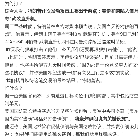
为何打？
综合来看，
特朗普此次发动攻击主要出于两点：美伊和谈陷入僵局
奇”武装直升机。
周三早些时候，特朗普在白宫对媒体预告说，美国当天将对伊朗再
烈”。他表示，伊朗击落了美军“阿帕奇”武装直升机，美军9日已
军AH-64“阿帕奇”武装直升机8日在阿曼海岸附近巡逻时坠毁。
“昨天我们狠狠打击了他们，今天我们还要再狠狠打击他们。”他说
与此同时，特朗普还表示，美伊协议“已经谈妥”，目前只需要伊方在
拖延”。他将再给伊方几天时间考虑，“因为那是一份意义重大的文
这项协议”，并称美国希望达成一项“有意义且行之有效”的协议。
“我们拭目以待这笔交易的最终结果，”特朗普说。
打什么？
据一位美国官员称，所有遭袭目标均位于伊朗南部，其中包括防
制单元。
美国国防部长赫格塞思当天早些时候也称，美军中央司令部（美东时
因为美军当晚“将猛烈打击伊朗”，
“将轰炸伊朗境内关键设施”。
他还称，美国此举旨在促使伊朗与美国达成协议，并指责伊朗谈
说：“如果我们需要用炸弹来谈判，那我们就用炸弹来谈。”