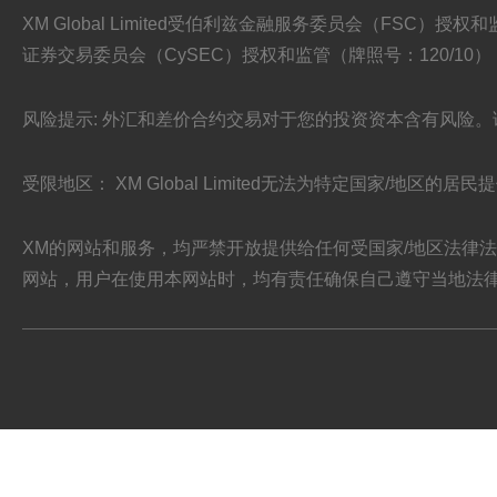
XM Global Limited受伯利兹金融服务委员会（FSC）授权和监管（牌照号:
证券交易委员会（CySEC）授权和监管（牌照号：120/10），并均是
风险提示: 外汇和差价合约交易对于您的投资资本含有风险
受限地区： XM Global Limited无法为特定国家/地区的
XM的网站和服务，均严禁开放提供给任何受国家/地区法律
网站，用户在使用本网站时，均有责任确保自己遵守当地法