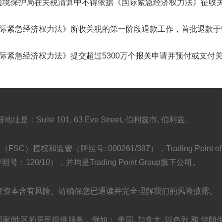
边境保护局在关税清算中不得依据《国际紧急经济权力法》征收
国际紧急经济权力法》所收关税的第一阶段退款工作，首批退款于
际紧急经济权力法》提交超过5300万个报关申请并预付或支付
地址是：Suite 101, 63 Eve Street, 伯利兹市, 伯利兹。
C）授权和监管（牌照号: 000261/397），Trading Point of Fina
20/10），并均是Trading Point Group旗下公司。
投资资本含有风险。请确保您已通读并完全理解我们的风险披露。
法为特定国家/地区的居民提供服务，例如： 美国, 加拿大, 以色列 和 