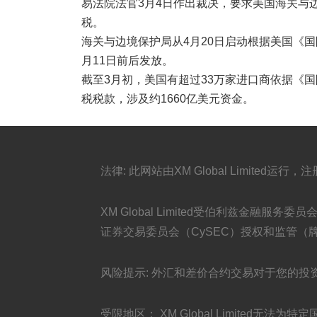
易法院法官3月4日作出裁决，要求美国海关与
税。
海关与边境保护局从4月20日启动根据美国《
月11日前后发放。
截至3月初，美国有超过33万家进口商依据《国
税税款，涉及约1660亿美元资金。
法律: 此网站由XM Global Limited运行，注册
XM Global Limited受伯利兹金融服务委员会（FS
证券交易委员会（CySEC）授权和监管（牌照号：1
风险提示: 外汇和差价合约交易对于您的
受限地区： XM Global Limited无