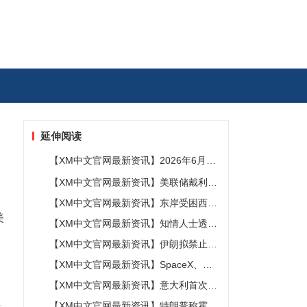
延伸阅读
【XM中文官网最新资讯】2026年6月澳
大利亚货物贸易恢复顺差，二季度GDP
【XM中文官网最新资讯】美联储戴利：
或受外贸拖累
关税对美国物价影响明显减弱，但科技
【XM中文官网最新资讯】东岸受困西岸
投资成为新通胀风险…
遇阻，阿联酋沙特7月石油出口双双受挫
美
【XM中文官网最新资讯】知情人士透
露：若未来几周通胀数据偏热 沃什准备
【XM中文官网最新资讯】伊朗拟禁止敌
好加息
对方通行霍尔木兹海峡，对违规者重罚
【XM中文官网最新资讯】SpaceX、特
斯拉官宣投资168亿美元，地球最大芯片
【XM中文官网最新资讯】意大利首次对
厂有新进展
全部监测城市发布高温红色预警
【XM中文官网最新资讯】特朗普称霍尔