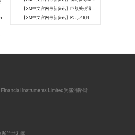
关
木兹海峡协议尚未达成，正参与相关谈
【XM中文官网最新资讯】巨额关税退款
判
难以惠及美国消费者
5
【XM中文官网最新资讯】欧元区6月零
售销售量环比下降0.3%
关
ncial Instruments Limited受塞浦路斯
伊朗伊斯兰共和国。